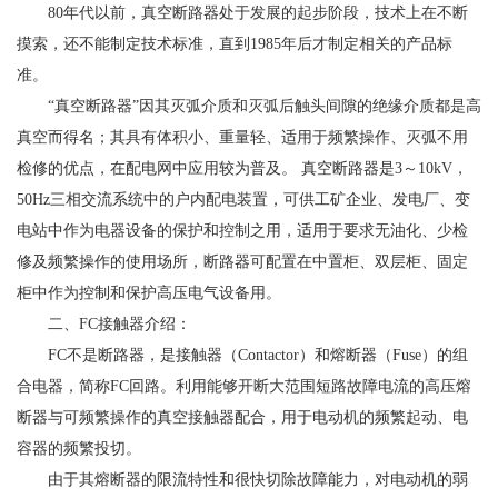
80年代以前，真空断路器处于发展的起步阶段，技术上在不断
摸索，还不能制定技术标准，直到1985年后才制定相关的产品标
准。
“真空断路器”因其灭弧介质和灭弧后触头间隙的绝缘介质都是高
真空而得名；其具有体积小、重量轻、适用于频繁操作、灭弧不用
检修的优点，在配电网中应用较为普及。 真空断路器是3～10kV，
50Hz三相交流系统中的户内配电装置，可供工矿企业、发电厂、变
电站中作为电器设备的保护和控制之用，适用于要求无油化、少检
修及频繁操作的使用场所，断路器可配置在中置柜、双层柜、固定
柜中作为控制和保护高压电气设备用。
二、FC接触器介绍：
FC不是断路器，是接触器（Contactor）和熔断器（Fuse）的组
合电器，简称FC回路。利用能够开断大范围短路故障电流的高压熔
断器与可频繁操作的真空接触器配合，用于电动机的频繁起动、电
容器的频繁投切。
由于其熔断器的限流特性和很快切除故障能力，对电动机的弱