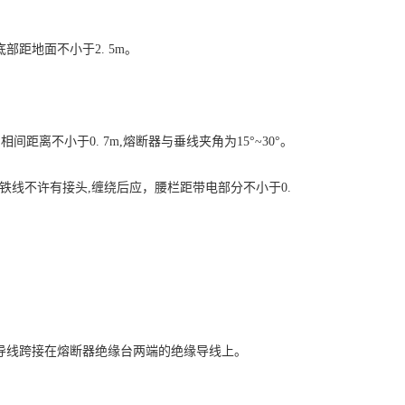
部距地面不小于2. 5m。
间距离不小于0. 7m,熔断器与垂线夹角为15°~30°。
上,铁线不许有接头,缠绕后应，腰栏距带电部分不小于0.
。
导线跨接在熔断器绝缘台两端的绝缘导线上。