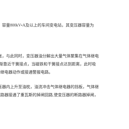
量800kV•A及以上的车间变电站，其变压器容量为
胀，与此同时，变压器油分解出大量气体聚集在气体继电
逐渐靠近干簧接点，当磁铁和干簧接点达到距离，此时吸
号继电器动作或接通警报电路。
压器内上升至油枕，油流冲击气体继电器的挡板，气体继
断路器接通了重瓦斯的掉闸回路,使变压器的断路器掉闸，