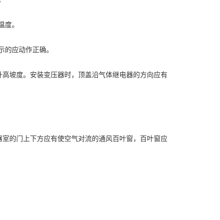
温度。
指示的应动作正确。
%的升高坡度。安装变压器时，顶盖沿气体继电器的方向应有
变压器室的门上下方应有使空气对流的通风百叶窗，百叶窗应