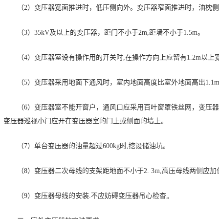
（2）变压器宽面推进时，低压侧向外。变压器窄面推进时，油枕
（3）35kV及以上的变压器，距门不小于2m,距墙不小于1.5m。
（4）变压器室设有操作用的开关时,在操作方向上应留有1.2m以上
（5）变压器采用地面下通风时，室内地面高度比室外地面高出1.1
（6）变压器室不能开窗户，通风口应采用百叶窗罩铁丝网，变压
变压器巡视小门应开在变压器室的门上或侧面的墙上。
（7）单台变压器的油量超过600kg时,挖设储油坑。
（8）变压器二次母线的支架距地面不小于2. 3m,高压母线两侧应
（9）变压器母线的安装.不应妨碍变压器吊心检杳„