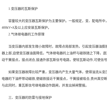
1.变压器的瓦斯保护
容量较大的变压器瓦斯保护为主要保护。一般规定，变、配电所中，容
400kV•A及以上应安装瓦斯保护。
2.气体继电器的工作原理
当变压器内部发生微小故障时，故障点局部发热，引起变压器油膨
器上部,迫使变压器油面降低，气体继电器的上油杯与磁铁随之下降，
动干簧接点，接点闭合,接通外部瓦斯信号电路，使轻瓦斯动作,可使信
如果变压器故障比较严重，变压器内产生大量气体，使得油流从变
电器的下油杯带动磁铁,使磁铁接近干簧接点，干簧接被吸合,贵州真空
与此同时，重瓦斯信号继电器动作跳闸，并发出掉闸警报。
三、变压器的防雷与接地保护