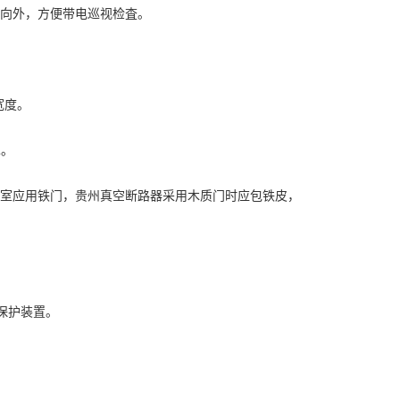
侧向外，方便带电巡视检査。
宽度。
m。
器室应用铁门，贵州真空断路器采用木质门时应包铁皮，
加保护装置。