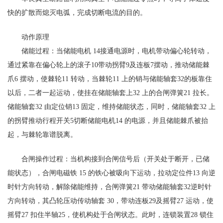
快的扩散而熄灭电弧，完成切断电流的目的。
动作原理
储能过程：当储能电机 14接通电源时，电机带动偏心轮转动，
通过紧靠在偏心轮上的滚子10带动拐臂9及连板7摆动，推动储能棘
爪6 摆动，使棘轮11 转动，当棘轮11 上的销与储能轴套32的板靠住
以后，二者一起运动，使挂在储能轴套上32 上的合闸弹簧21 拉长。
储能轴套32 由定位销13 固定，维持储能状态，同时，储能轴套32 上
的拐臂推动行程开关5切断储能电机14 的电源，并且储能棘爪被抬
起，与棘轮靠谱脱离。
合闸操作过程：当机构接到合闸信号后（开关处于断开，已储
能状态），合闸电磁铁 15 的铁心被吸向下运动，拉动定位件13 向逆
时针方向转动，解除储能维持，合闸弹簧21 带动储能轴套32逆时针
方向转动，其凸轮压动传动轴套 30，带动连板29及摇臂27 运动，使
摇臂27 扣住半轴25，使机构处于合闸状态。此时，连锁装置28 锁住