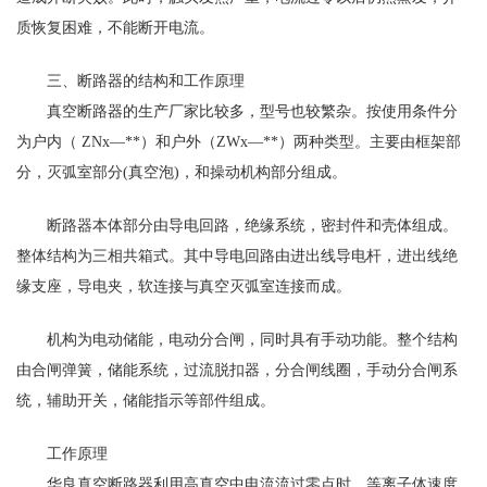
质恢复困难，不能断开电流。
三、断路器的结构和工作原理
真空断路器的生产厂家比较多，型号也较繁杂。按使用条件分
为户内（ ZNx—**）和户外（ZWx—**）两种类型。主要由框架部
分，灭弧室部分(真空泡)，和操动机构部分组成。
断路器本体部分由导电回路，绝缘系统，密封件和壳体组成。
整体结构为三相共箱式。其中导电回路由进出线导电杆，进出线绝
缘支座，导电夹，软连接与真空灭弧室连接而成。
机构为电动储能，电动分合闸，同时具有手动功能。整个结构
由合闸弹簧，储能系统，过流脱扣器，分合闸线圈，手动分合闸系
统，辅助开关，储能指示等部件组成。
工作原理
华良真空断路器利用高真空中电流流过零点时，等离子体速度